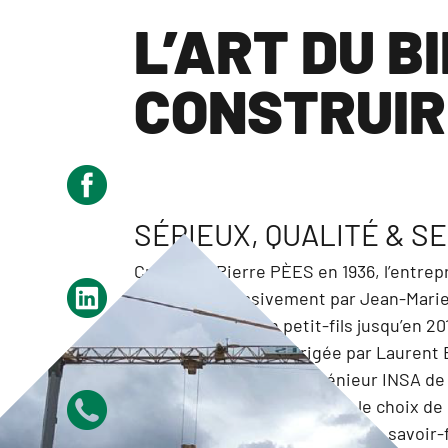
L’ART DU B
CONSTRUIR
SÉRIEUX, QUALITÉ & S
Créée par Pierre PÈES en 1936, l’entrep
dirigée successivement par Jean-Marie
Francis PÈES, son petit-fils jusqu’en 20
Elle est désormais dirigée par Laure
presque homonyme, Ingénieur INSA de 
natif de Lasseube, qui a fait le choix d
PME familiale, d’en perpétuer le savoir