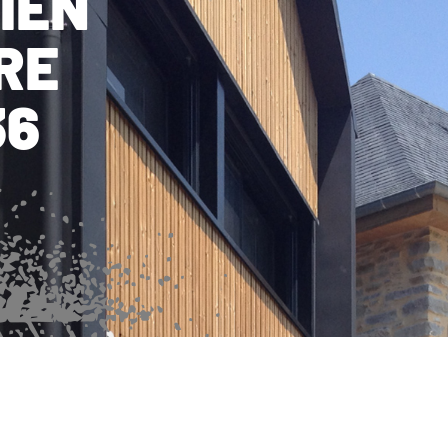
BIEN
RE
36