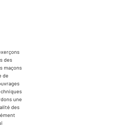
 exerçons
s des
es maçons
e de
ouvrages
techniques
rdons une
alité des
élément
ui