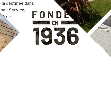
e la destinée dans
ise : Service,
ruire »