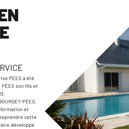
IEN
E
ERVICE
rise PEES a été
 PÈES son fils et
13.
nt BOURDET-PÈES,
formation et
e reprendre cette
-faire développé